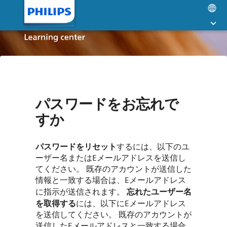
メ
La
イ
op
ン
コ
ン
テ
ン
ツ
へ
パスワードをお忘れで
ス
すか
キ
ッ
プ
パスワードをリセット
するには、以下のユ
す
ーザー名またはEメールアドレスを送信し
る
てください。 既存のアカウントが送信した
情報と一致する場合は、Eメールアドレス
忘れたユーザー名
に指示が送信されます。
を取得する
には、以下にEメールアドレス
を送信してください。 既存のアカウントが
送信したEメールアドレスと一致する場合